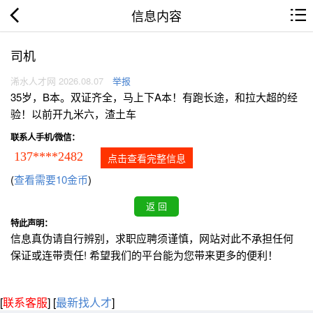
信息内容
司机
浠水人才网 2026.08.07
举报
35岁，B本。双证齐全，马上下A本！有跑长途，和拉大超的经
验！以前开九米六，渣土车
联系人手机/微信：
137****2482
点击查看完整信息
(
查看需要10金币
)
特此声明：
信息真伪请自行辨别，求职应聘须谨慎，网站对此不承担任何
保证或连带责任! 希望我们的平台能为您带来更多的便利！
[
联系客服
]
[
最新找人才
]